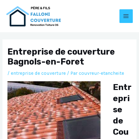
Aller
au
contenu
MAI
MEN
Entreprise de couverture
Bagnols-en-Foret
/
entreprise de couverture
/ Par
couvreur-etancheite
Entr
epri
se
de
Cou