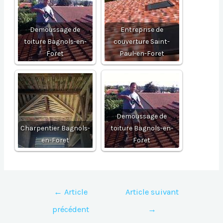
Demoussage de
Entreprise de
toiture Bagnols-en-
couverture Saint-
Foret
Paul-en-Foret
Demoussage de
Charpentier Bagnols-
toiture Bagnols-en-
en-Foret
Foret
Navigation
←
Article
Article suivant
de
précédent
→
l’article