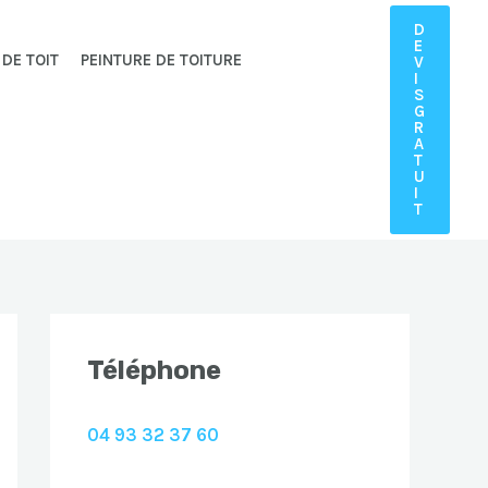
D
E
 DE TOIT
PEINTURE DE TOITURE
V
I
S
G
R
A
T
U
I
T
Téléphone
04 93 32 37 60