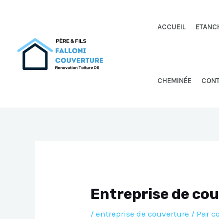
Aller
au
ACCUEIL
ETANC
contenu
CHEMINÉE
CON
Entreprise de co
/
entreprise de couverture
/ Par
c