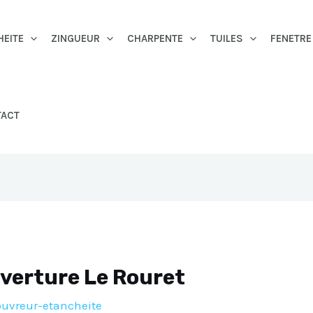
HEITE
ZINGUEUR
CHARPENTE
TUILES
FENETRE
TACT
uverture Le Rouret
ouvreur-etancheite