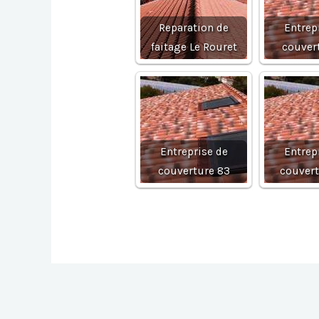
Reparation de
Entrep
faitage Le Rouret
couver
Entreprise de
Entrep
couverture 83
couvert
Navigation
de