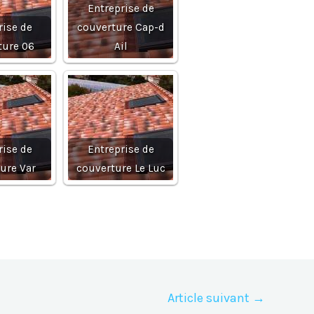
Entreprise de
rise de
couverture Cap-d
ture 06
Ail
rise de
Entreprise de
ure Var
couverture Le Luc
Article suivant
→