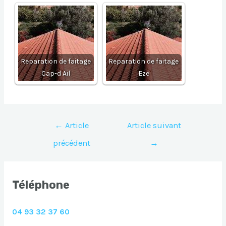
Reparation de faitage
Reparation de faitage
Cap-d Ail
Eze
Navigation
←
Article
Article suivant
de
précédent
→
l’article
Téléphone
04 93 32 37 60