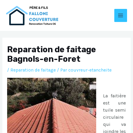
Aller
au
contenu
MAI
MEN
Reparation de faitage
Bagnols-en-Foret
/
Reparation de faitage
/ Par
couvreur-etancheite
La faitière
est une
tuile semi
circulaire
qui va
joindre les