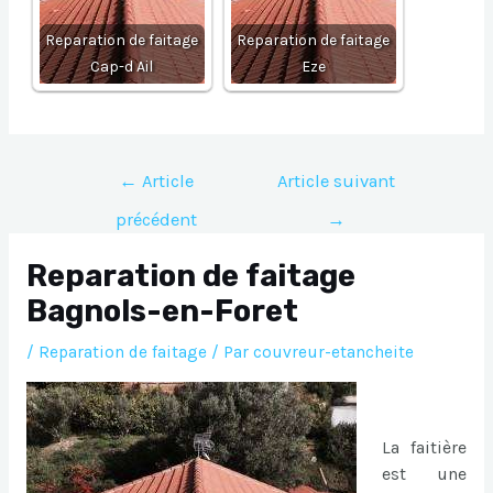
Reparation de faitage
Reparation de faitage
Cap-d Ail
Eze
Navigation
←
Article
Article suivant
de
précédent
→
l’article
Reparation de faitage
Bagnols-en-Foret
/
Reparation de faitage
/ Par
couvreur-etancheite
La faitière
est une