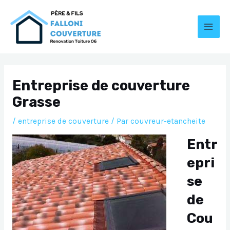
Aller
au
contenu
MAI
MEN
Entreprise de couverture
Grasse
/
entreprise de couverture
/ Par
couvreur-etancheite
Entr
epri
se
de
Cou