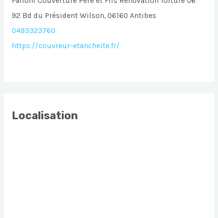
Falloni Couverture Père et Fils Renovation Toiture 06
92 Bd du Président Wilson, 06160 Antibes
0493323760
https://couvreur-etancheite.fr/
Localisation