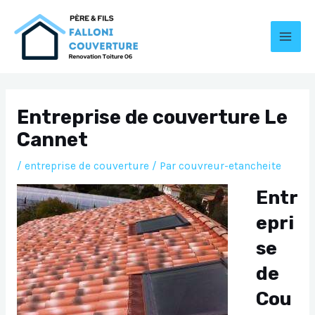
Aller
au
contenu
MAI
MEN
Entreprise de couverture Le
Cannet
/
entreprise de couverture
/ Par
couvreur-etancheite
Entr
epri
se
de
Cou