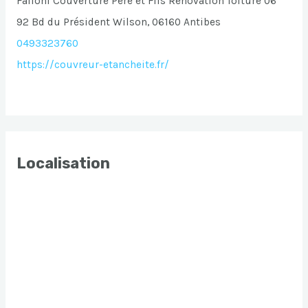
Falloni Couverture Père et Fils Renovation Toiture 06
92 Bd du Président Wilson, 06160 Antibes
0493323760
https://couvreur-etancheite.fr/
Localisation