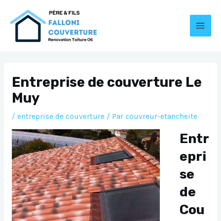
Aller
au
contenu
MAI
MEN
Entreprise de couverture Le
Muy
/
entreprise de couverture
/ Par
couvreur-etancheite
Entr
epri
se
de
Cou