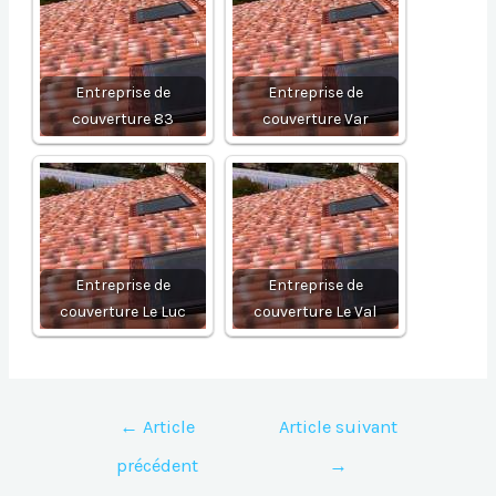
Entreprise de
Entreprise de
couverture 83
couverture Var
Entreprise de
Entreprise de
couverture Le Luc
couverture Le Val
Navigation
←
Article
Article suivant
de
précédent
→
l’article