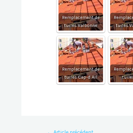
Remplacement de
Remplac
tuiles Valbonne
tuiles 
Remplacement de
Remplac
tuiles Cap-d Ail
tuile
Navigation
←
Article précédent