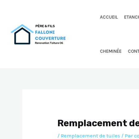
Aller
au
ACCUEIL
ETANC
contenu
CHEMINÉE
CON
Remplacement de 
/
Remplacement de tuiles
/ Par
c