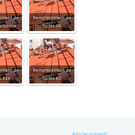
ement de
Remplacement de
Valbonne
tuiles 06
ement de
Remplacement de
s Eze
tuiles 83
Article suivant
→