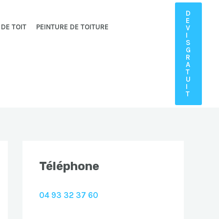
D
E
 DE TOIT
PEINTURE DE TOITURE
V
I
S
G
R
A
T
U
I
T
Téléphone
04 93 32 37 60