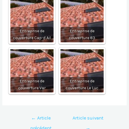
Entreprise de
Entreprise de
couverture Cap-d Ail
couverture 83
Entreprise de
Entreprise de
couverture Var
couverture Le Luc
Navigation
←
Article
Article suivant
de
précédent
→