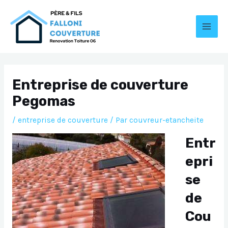
Aller
au
contenu
MAI
MEN
Entreprise de couverture
Pegomas
/
entreprise de couverture
/ Par
couvreur-etancheite
Entr
epri
se
de
Cou