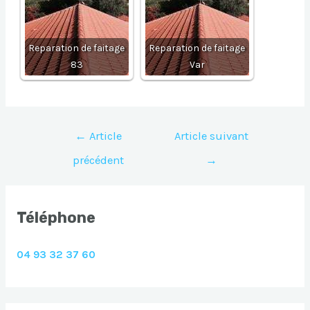
Reparation de faitage
Reparation de faitage
83
Var
Navigation
←
Article
Article suivant
de
précédent
→
l’article
Téléphone
04 93 32 37 60