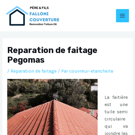
Aller
au
contenu
MAI
MEN
Reparation de faitage
Pegomas
/
Reparation de faitage
/ Par
couvreur-etancheite
La faitière
est une
tuile semi
circulaire
qui va
joindre les