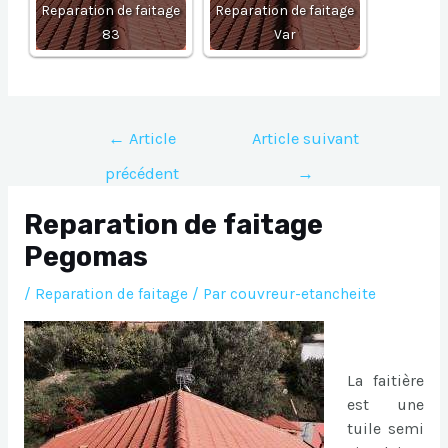
Reparation de faitage
Reparation de faitage
83
Var
Navigation
←
Article
Article suivant
de
précédent
→
l’article
Reparation de faitage
Pegomas
/
Reparation de faitage
/ Par
couvreur-etancheite
La faitière
est une
tuile semi