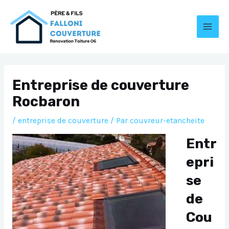
Aller
au
contenu
MAI
MEN
Entreprise de couverture
Rocbaron
/
entreprise de couverture
/ Par
couvreur-etancheite
Entr
epri
se
de
Cou