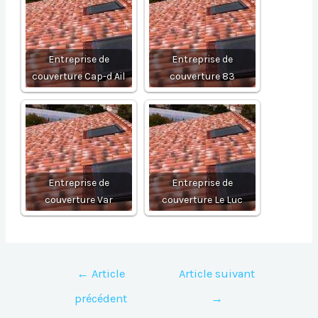
Entreprise de
Entreprise de
couverture Cap-d Ail
couverture 83
Entreprise de
Entreprise de
couverture Var
couverture Le Luc
Navigation
←
Article
Article suivant
de
précédent
→
l’article