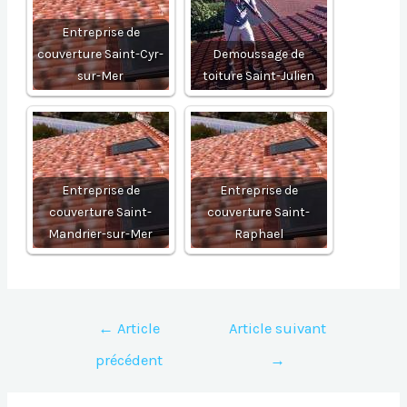
Entreprise de
couverture Saint-Cyr-
Demoussage de
sur-Mer
toiture Saint-Julien
Entreprise de
Entreprise de
couverture Saint-
couverture Saint-
Mandrier-sur-Mer
Raphael
Navigation
←
Article
Article suivant
de
précédent
→
l’article