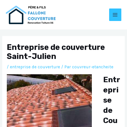
Aller
au
contenu
MAI
MEN
Entreprise de couverture
Saint-Julien
/
entreprise de couverture
/ Par
couvreur-etancheite
Entr
epri
se
de
Cou