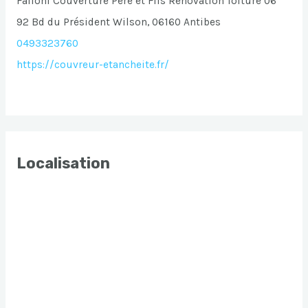
Falloni Couverture Père et Fils Renovation Toiture 06
92 Bd du Président Wilson, 06160 Antibes
0493323760
https://couvreur-etancheite.fr/
Localisation