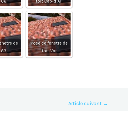
t 06
toit Cap-d Ail
enetre de
Pose de fenetre de
t 83
toit Var
Article suivant
→