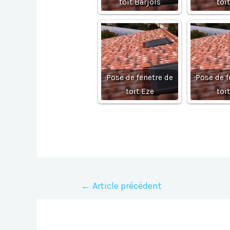
toit Barjols
toi
Pose de fenetre de
Pose de f
toit Eze
toi
Navigation
←
Article précédent
de
l’article