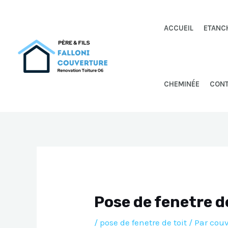
Aller
au
ACCUEIL
ETANC
contenu
CHEMINÉE
CON
Pose de fenetre de
/
pose de fenetre de toit
/ Par
couv