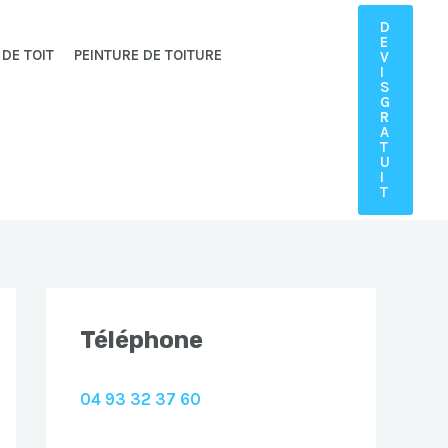
D
E
 DE TOIT
PEINTURE DE TOITURE
V
I
S
G
R
A
T
U
I
T
Téléphone
04 93 32 37 60