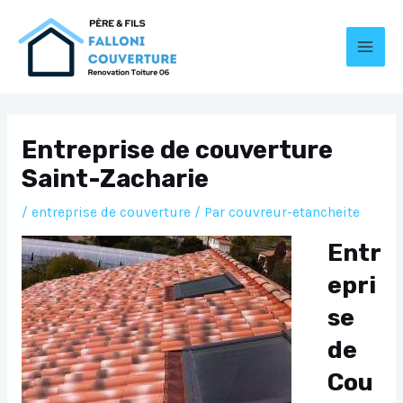
Aller
au
contenu
MAI
MEN
Entreprise de couverture
Saint-Zacharie
/
entreprise de couverture
/ Par
couvreur-etancheite
Entr
epri
se
de
Cou