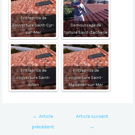
Entreprise de
couverture Saint-Cyr-
Demoussage de
sur-Mer
toiture Saint-Zacharie
Entreprise de
Entreprise de
couverture Saint-
couverture Saint-
Julien
Mandrier-sur-Mer
Navigation
←
Article
Article suivant
de
précédent
→
l’article