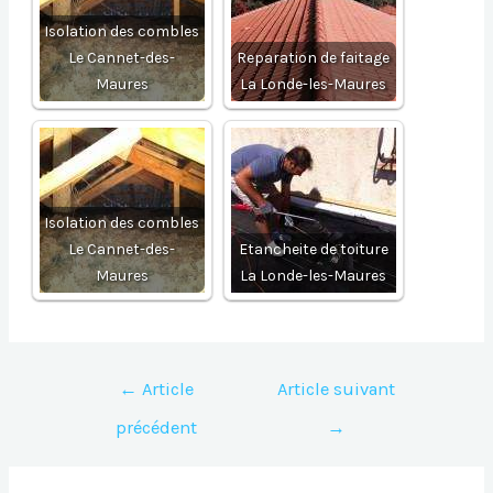
Isolation des combles
Le Cannet-des-
Reparation de faitage
Maures
La Londe-les-Maures
Isolation des combles
Le Cannet-des-
Etancheite de toiture
Maures
La Londe-les-Maures
Navigation
←
Article
Article suivant
de
précédent
→
l’article