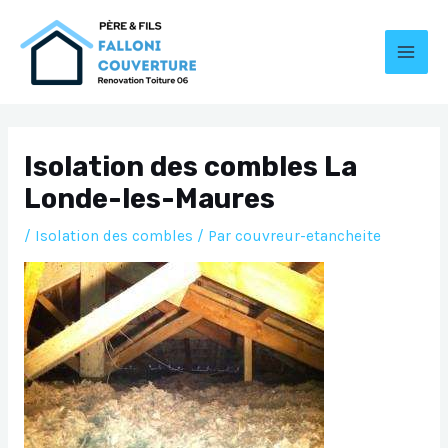
Aller
au
contenu
MAI
MEN
Isolation des combles La
Londe-les-Maures
/
Isolation des combles
/ Par
couvreur-etancheite