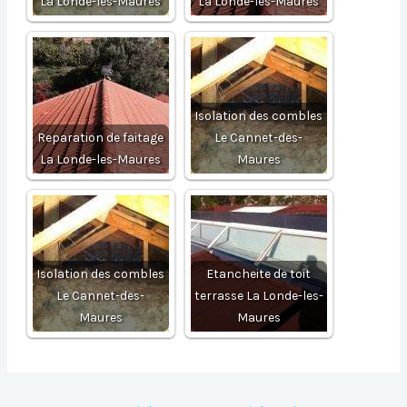
La Londe-les-Maures
La Londe-les-Maures
Isolation des combles
Reparation de faitage
Le Cannet-des-
La Londe-les-Maures
Maures
Isolation des combles
Etancheite de toit
Le Cannet-des-
terrasse La Londe-les-
Maures
Maures
Navigation