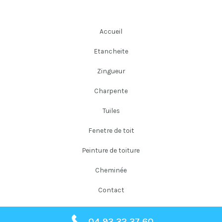
Accueil
Etancheite
Zingueur
Charpente
Tuiles
Fenetre de toit
Peinture de toiture
Cheminée
Contact
04 93 32 37 60
Copyright © 2026 Falloni Couverture Père et Fils