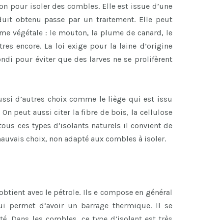
ion pour isoler des combles. Elle est issue d’une
duit obtenu passe par un traitement. Elle peut
e végétale : le mouton, la plume de canard, le
tres encore. La loi exige pour la laine d’origine
di pour éviter que des larves ne se prolifèrent
 aussi d’autres choix comme le liège qui est issu
 On peut aussi citer la fibre de bois, la cellulose
 tous ces types d’isolants naturels il convient de
mauvais choix, non adapté aux combles à isoler.
obtient avec le pétrole. Ils e compose en général
ui permet d’avoir un barrage thermique. Il se
té. Dans les combles, ce type d’isolant est très