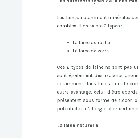
Les différents types de laines mi
Les laines notamment minérales sont
combles
.
Il en existe 2 types :
La laine de roche
La laine de verre
Ces 2 types de laine ne sont pas u
sont également des isolants phoniq
notamment dans l’isolation de com
autre avantage, celui d’être aborda
présentent sous forme de flocon ou
potentielles d’allergie chez certain
La laine naturelle