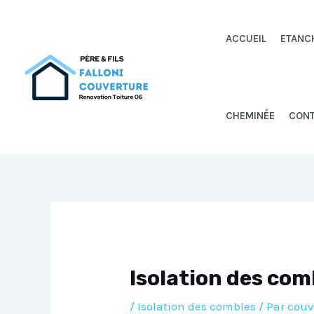
Aller
au
ACCUEIL
ETANC
contenu
CHEMINÉE
CON
Isolation des com
/
Isolation des combles
/ Par
couv