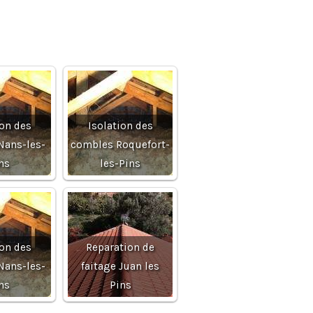
ion des
Isolation des
Nans-les-
combles Roquefort-
ns
les-Pins
ion des
Reparation de
Nans-les-
faitage Juan les
ns
Pins