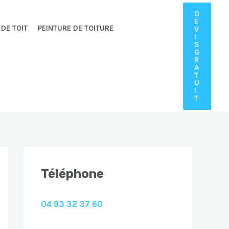
D
E
 DE TOIT
PEINTURE DE TOITURE
V
I
S
G
R
A
T
U
I
T
Téléphone
04 93 32 37 60