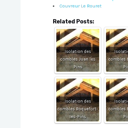
Couvreur Le Rouret
Related Posts:
Isolation des
Isolat
combles Juan les
combles 
Pins
Pi
Isolation des
Isolat
combles Roquefort-
combles 
les-Pins
Pi