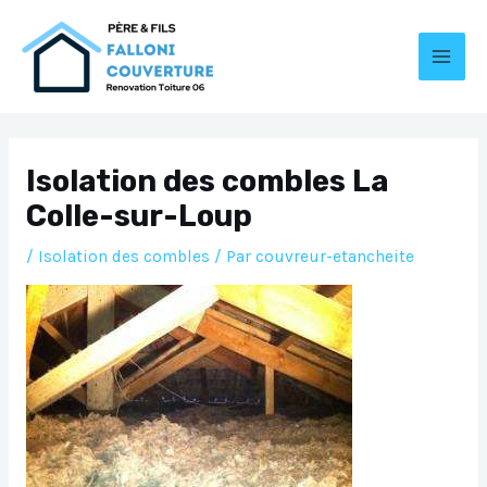
Aller
au
contenu
MAI
MEN
Isolation des combles La
Colle-sur-Loup
/
Isolation des combles
/ Par
couvreur-etancheite