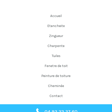
Accueil
Etancheite
Zingueur
Charpente
Tuiles
Fenetre de toit
Peinture de toiture
Cheminée
Contact
04 93 32 37 60
Copyright © 2026 Falloni Couverture Père et Fils