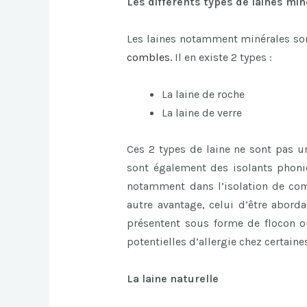
Les différents types de laines mi
Les laines notamment minérales sont
combles
.
Il en existe 2 types :
La laine de roche
La laine de verre
Ces 2 types de laine ne sont pas u
sont également des isolants phoniq
notamment dans l’isolation de com
autre avantage, celui d’être aborda
présentent sous forme de flocon ou
potentielles d’allergie chez certain
La laine naturelle