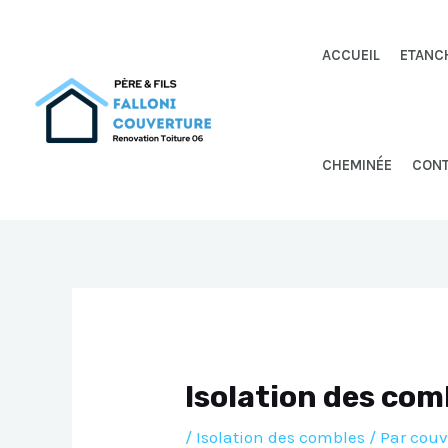
Aller
au
ACCUEIL
ETANC
contenu
CHEMINÉE
CON
Isolation des com
/
Isolation des combles
/ Par
couv