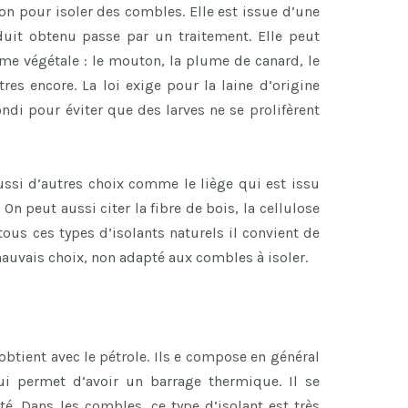
ion pour isoler des combles. Elle est issue d’une
duit obtenu passe par un traitement. Elle peut
e végétale : le mouton, la plume de canard, le
tres encore. La loi exige pour la laine d’origine
di pour éviter que des larves ne se prolifèrent
 aussi d’autres choix comme le liège qui est issu
 On peut aussi citer la fibre de bois, la cellulose
 tous ces types d’isolants naturels il convient de
mauvais choix, non adapté aux combles à isoler.
obtient avec le pétrole. Ils e compose en général
ui permet d’avoir un barrage thermique. Il se
té. Dans les combles, ce type d’isolant est très