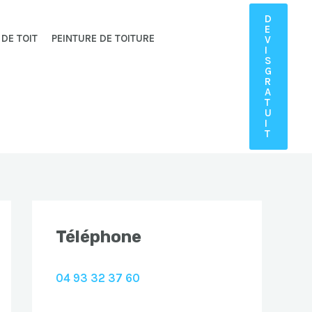
D
E
 DE TOIT
PEINTURE DE TOITURE
V
I
S
G
R
A
T
U
I
T
Téléphone
04 93 32 37 60