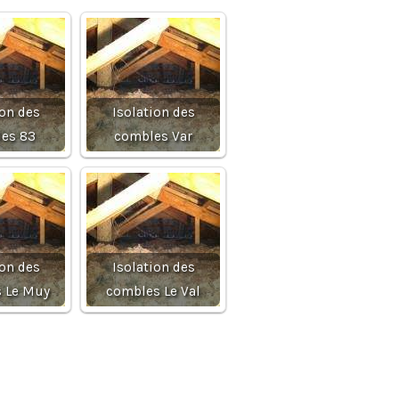
ion des
Isolation des
es 83
combles Var
ion des
Isolation des
 Le Muy
combles Le Val