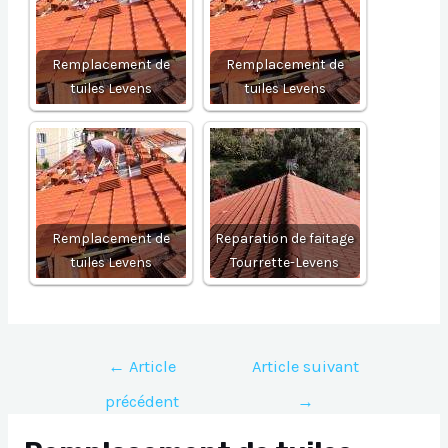
Remplacement de
Remplacement de
tuiles Levens
tuiles Levens
Remplacement de
Reparation de faitage
tuiles Levens
Tourrette-Levens
Navigation
←
Article
Article suivant
de
précédent
→
l’article