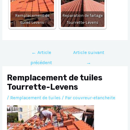
Remplacement de
Reparation de faitage
tuiles Levens
Tourrette-Levens
Navigation
←
Article
Article suivant
de
précédent
→
l’article
Remplacement de tuiles
Tourrette-Levens
/
Remplacement de tuiles
/ Par
couvreur-etancheite