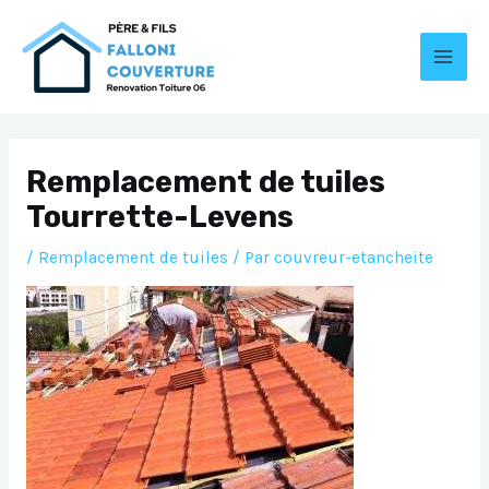
Aller
au
contenu
MAI
MEN
Remplacement de tuiles
Tourrette-Levens
/
Remplacement de tuiles
/ Par
couvreur-etancheite