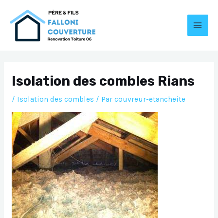
Aller
au
contenu
MAI
MEN
Isolation des combles Rians
/
Isolation des combles
/ Par
couvreur-etancheite