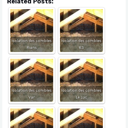
Related Posts:
Isolation des combles
Isolation des combles
Rians
83
Isolation des combles
Isolation des combles
Var
Le Luc