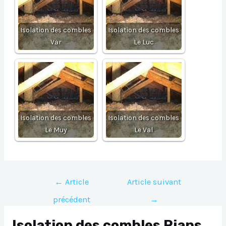
Isolation des combles
Isolation des combles
Var
Le Luc
Isolation des combles
Isolation des combles
Le Muy
Le Val
Navigation
←
Article
Article suivant
de
précédent
→
l’article
Isolation des combles Rians