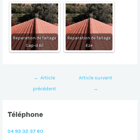
Reparation de faitage
Reparation de faitage
Cap-d Ail
Eze
Navigation
←
Article
Article suivant
de
précédent
→
l’article
Téléphone
04 93 32 37 60