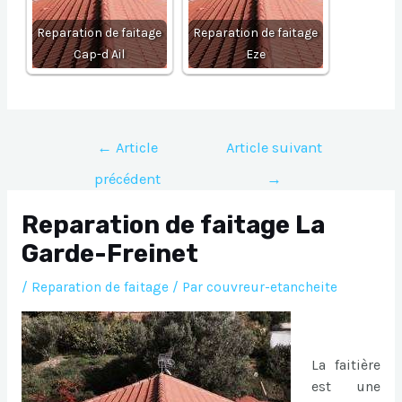
Reparation de faitage
Reparation de faitage
Cap-d Ail
Eze
Navigation
←
Article
Article suivant
de
précédent
→
l’article
Reparation de faitage La
Garde-Freinet
/
Reparation de faitage
/ Par
couvreur-etancheite
La faitière
est une