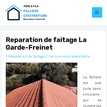
Aller
au
contenu
MAI
MEN
Reparation de faitage La
Garde-Freinet
/
Reparation de faitage
/ Par
couvreur-etancheite
La faitière
est une
tuile semi
circulaire
qui va
joindre les