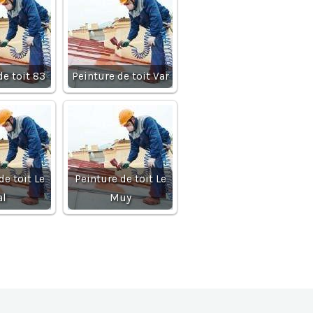
de toit 83
Peinture de toit Var
de toit Le
Peinture de toit Le
al
Muy