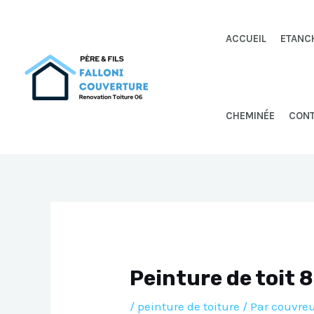
Aller
au
ACCUEIL
ETANC
contenu
CHEMINÉE
CON
Peinture de toit 
/
peinture de toiture
/ Par
couvreu