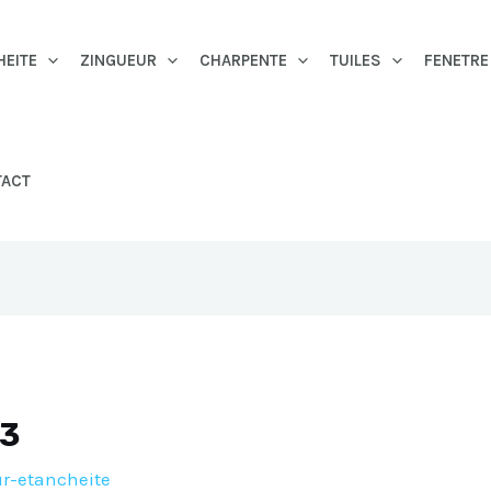
HEITE
ZINGUEUR
CHARPENTE
TUILES
FENETRE
TACT
83
r-etancheite