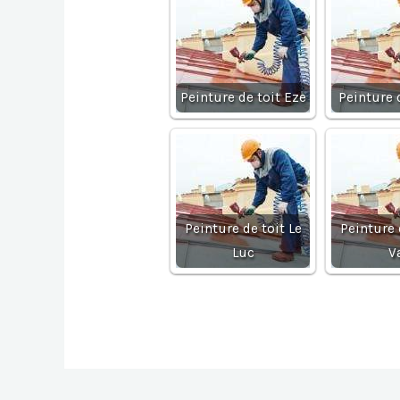
Peinture de toit Eze
Peinture 
Peinture de toit Le
Peinture 
Luc
V