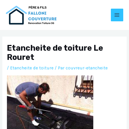
Aller
au
contenu
MAI
MEN
Etancheite de toiture Le
Rouret
/
Etancheite de toiture
/ Par
couvreur-etancheite