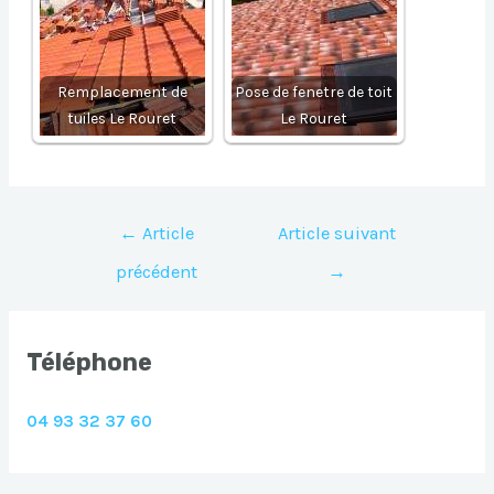
Remplacement de
Pose de fenetre de toit
tuiles Le Rouret
Le Rouret
Navigation
←
Article
Article suivant
de
précédent
→
l’article
Téléphone
04 93 32 37 60