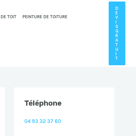
D
E
 DE TOIT
PEINTURE DE TOITURE
V
I
S
G
R
A
T
U
I
T
Téléphone
04 93 32 37 60