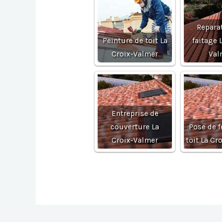
Repara
Peinture de toit La
faitage 
Croix-Valmer
Val
Entreprise de
couverture La
Pose de f
Croix-Valmer
toit La Cr