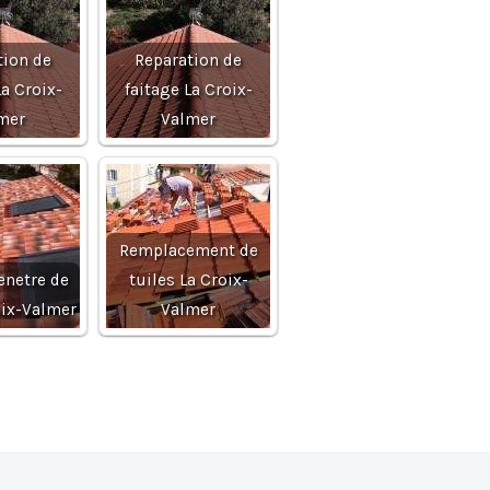
tion de
Reparation de
La Croix-
faitage La Croix-
mer
Valmer
Remplacement de
enetre de
tuiles La Croix-
oix-Valmer
Valmer