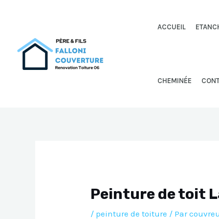
Aller
au
ACCUEIL
ETANC
contenu
CHEMINÉE
CON
Peinture de toit 
/
peinture de toiture
/ Par
couvreu