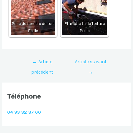
Pose de fenetre de toit
Etancheite de toiture
Peille
Peille
Navigation
←
Article
Article suivant
de
précédent
→
l’article
Téléphone
04 93 32 37 60