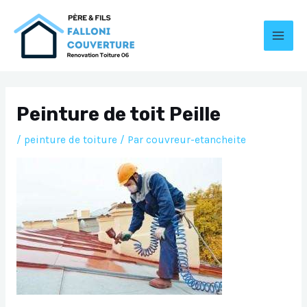
Aller
au
contenu
MAI
MEN
Peinture de toit Peille
/
peinture de toiture
/ Par
couvreur-etancheite