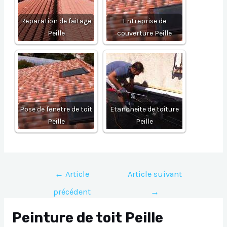
Reparation de faitage
Entreprise de
Peille
couverture Peille
Pose de fenetre de toit
Etancheite de toiture
Peille
Peille
Navigation
←
Article
Article suivant
de
précédent
→
l’article
Peinture de toit Peille