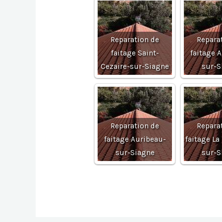
Reparation de
Repara
faitage Saint-
faitage 
Cezaire-sur-Siagne
sur-S
Reparation de
Repara
faitage Auribeau-
faitage La
sur-Siagne
sur-S