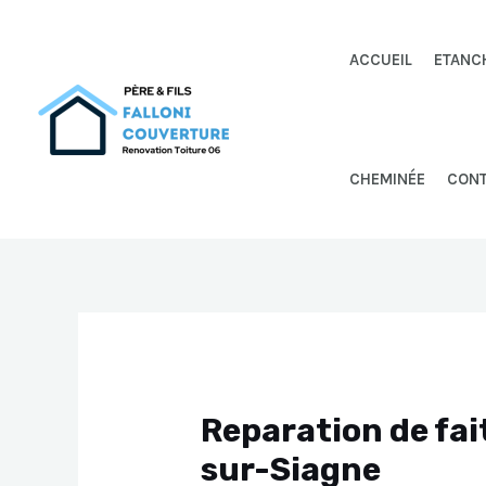
Aller
au
ACCUEIL
ETANC
contenu
CHEMINÉE
CON
Reparation de fai
sur-Siagne