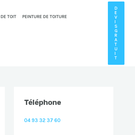
D
E
 DE TOIT
PEINTURE DE TOITURE
V
I
S
G
R
A
T
U
I
T
Téléphone
04 93 32 37 60