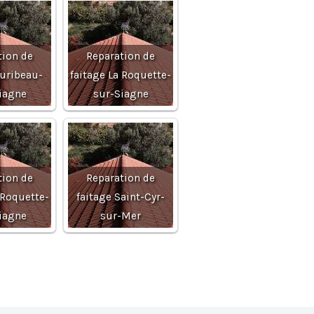
tion de
Reparation de
Auribeau-
faitage La Roquette-
iagne
sur-Siagne
tion de
Reparation de
 Roquette-
faitage Saint-Cyr-
iagne
sur-Mer