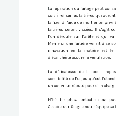
L
a
réparation du faitage
peut consi
soit à refixer les faitières qui auro
la fixer à l’aide de mortier on privi
faitières seront vissées. Il s’agit
l’on déroule sur l’arête et qui va 
Même si une faitière venait à se sou
innovation en la matière est le 
d’étanchéité assure la ventilation.
La délicatesse de la pose, répa
sensibilité de l’enjeu qu’est l’étanc
un couvreur réputé pour s’en charge
N’hésitez plus, contactez nous po
Cezaire-sur-Siagne
notr
e équipe se 