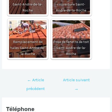
Saint-Andre-de-la-
couverture Saint-
Roche
Andre-de-la-Roche
Remplacement de
Pose de fenetre de toit
tuiles Saint-Andre-de-
Saint-Andre-de-la-
la-Roche
Roche
Navigation
←
Article
Article suivant
de
précédent
→
l’article
Téléphone