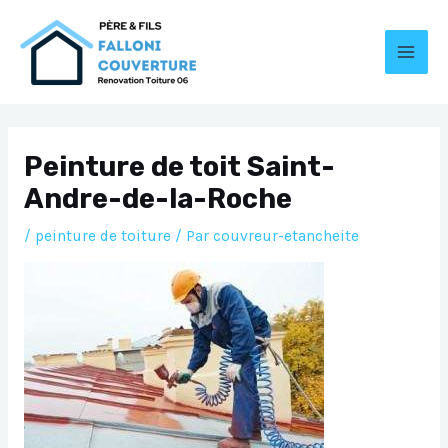
Aller
au
contenu
MAI
MEN
Peinture de toit Saint-
Andre-de-la-Roche
/
peinture de toiture
/ Par
couvreur-etancheite