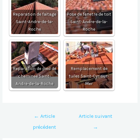
Reparation de faitage
Pose de fenetre de toit
Saint-Andre-de-la-
Saint-Andre-de-la-
Roche
Roche
Reparation de pied de
Remplacement de
cheminee Saint-
tuiles Saint-Cyr-sur-
Andre-de-la-Roche
Mer
Navigation
←
Article
Article suivant
de
précédent
→
l’article