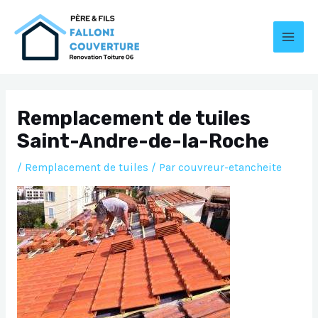
Aller
au
contenu
MAI
MEN
Remplacement de tuiles
Saint-Andre-de-la-Roche
/
Remplacement de tuiles
/ Par
couvreur-etancheite