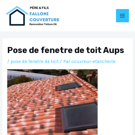
Aller
au
contenu
MAI
MEN
Pose de fenetre de toit Aups
/
pose de fenetre de toit
/ Par
couvreur-etancheite