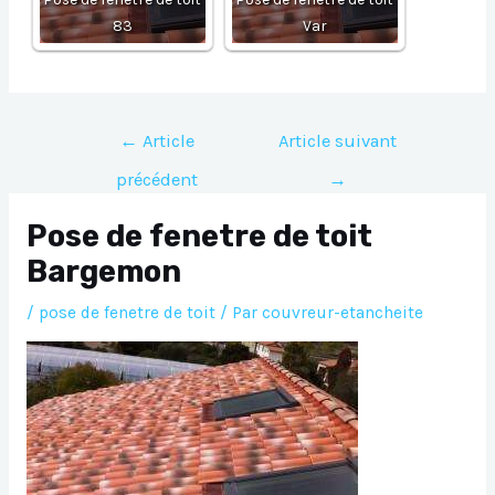
83
Var
Navigation
←
Article
Article suivant
de
précédent
→
l’article
Pose de fenetre de toit
Bargemon
/
pose de fenetre de toit
/ Par
couvreur-etancheite