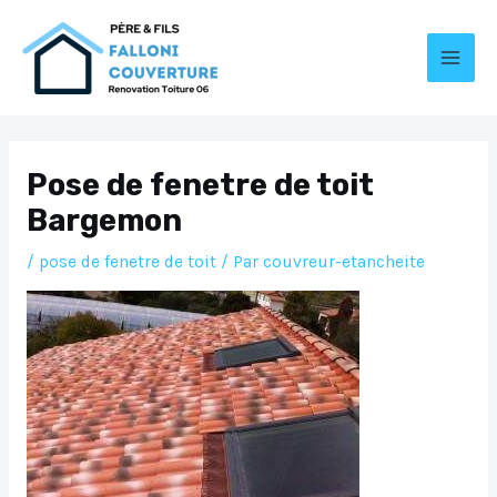
Aller
au
contenu
MAI
MEN
Pose de fenetre de toit
Bargemon
/
pose de fenetre de toit
/ Par
couvreur-etancheite