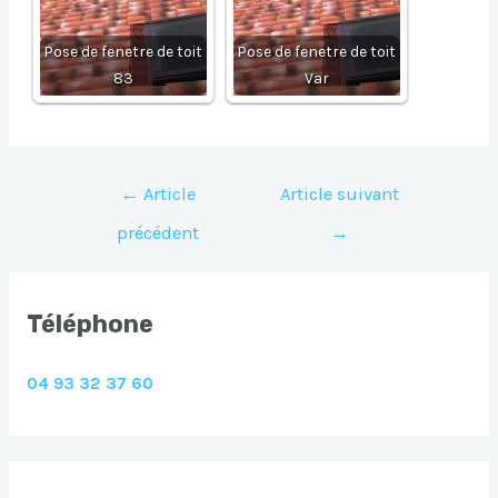
Pose de fenetre de toit
Pose de fenetre de toit
83
Var
Navigation
←
Article
Article suivant
de
précédent
→
l’article
Téléphone
04 93 32 37 60