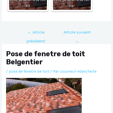
83
Var
Navigation
←
Article
Article suivant
de
précédent
→
l’article
Pose de fenetre de toit
Belgentier
/
pose de fenetre de toit
/ Par
couvreur-etancheite