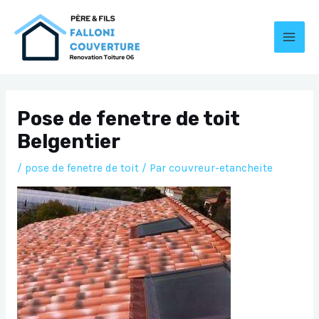
Aller
au
contenu
MAI
MEN
Pose de fenetre de toit
Belgentier
/
pose de fenetre de toit
/ Par
couvreur-etancheite