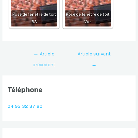
Pose de fenetre de toit
Pose de fenetre de toit
83
Var
Navigation
←
Article
Article suivant
de
précédent
→
l’article
Téléphone
04 93 32 37 60