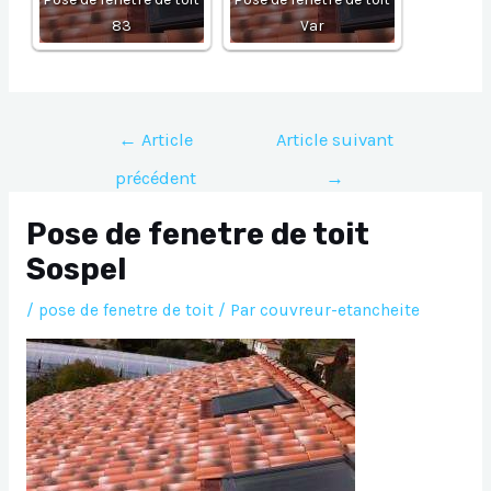
83
Var
Navigation
←
Article
Article suivant
de
précédent
→
l’article
Pose de fenetre de toit
Sospel
/
pose de fenetre de toit
/ Par
couvreur-etancheite