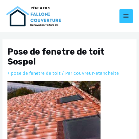
Aller
au
contenu
MAI
MEN
Pose de fenetre de toit
Sospel
/
pose de fenetre de toit
/ Par
couvreur-etancheite