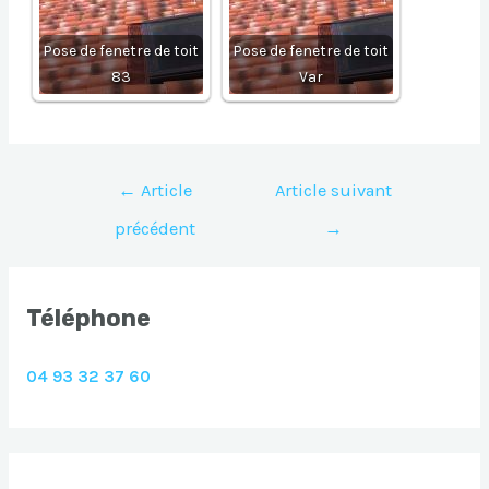
Pose de fenetre de toit
Pose de fenetre de toit
83
Var
Navigation
←
Article
Article suivant
de
précédent
→
l’article
Téléphone
04 93 32 37 60