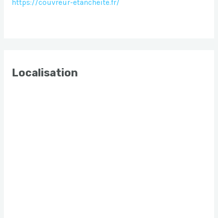
https://couvreur-etancheite.fr/
Localisation