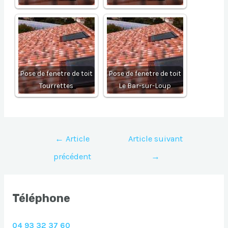
Pose de fenetre de toit
Pose de fenetre de toit
Tourrettes
Le Bar-sur-Loup
Navigation
←
Article
Article suivant
de
précédent
→
l’article
Téléphone
04 93 32 37 60