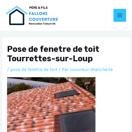
Aller
au
contenu
MAI
MEN
Pose de fenetre de toit
Tourrettes-sur-Loup
/
pose de fenetre de toit
/ Par
couvreur-etancheite