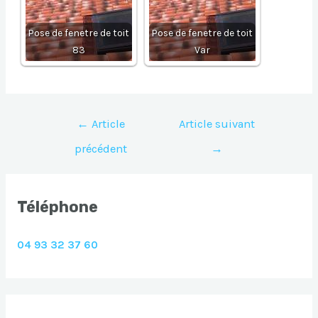
Pose de fenetre de toit
Pose de fenetre de toit
83
Var
Navigation
←
Article
Article suivant
de
précédent
→
l’article
Téléphone
04 93 32 37 60