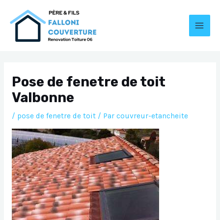
Aller
au
contenu
MAI
MEN
Pose de fenetre de toit
Valbonne
/
pose de fenetre de toit
/ Par
couvreur-etancheite