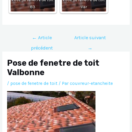
83
Var
Navigation
←
Article
Article suivant
de
précédent
→
l’article
Pose de fenetre de toit
Valbonne
/
pose de fenetre de toit
/ Par
couvreur-etancheite