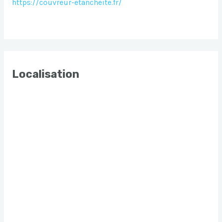
https://couvreur-etancheite.fr/
Localisation