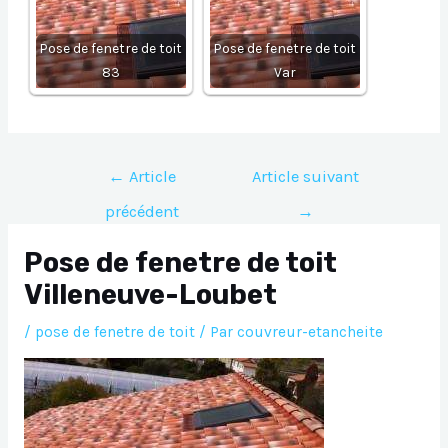
Pose de fenetre de toit
Pose de fenetre de toit
83
Var
Navigation
←
Article
Article suivant
de
précédent
→
l’article
Pose de fenetre de toit
Villeneuve-Loubet
/
pose de fenetre de toit
/ Par
couvreur-etancheite