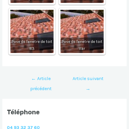
Pose de fenetre de toit
Pose de fenetre de toit
83
Var
Navigation
←
Article
Article suivant
de
précédent
→
l’article
Téléphone
04 93 32 37 60