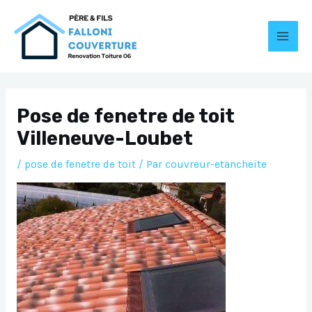
Aller
au
contenu
MAI
MEN
Pose de fenetre de toit
Villeneuve-Loubet
/
pose de fenetre de toit
/ Par
couvreur-etancheite