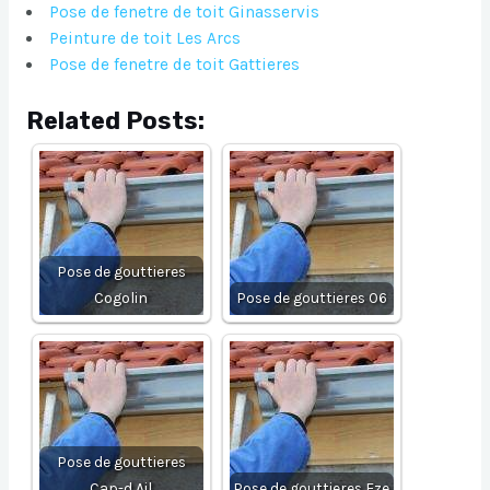
Pose de fenetre de toit Ginasservis
Peinture de toit Les Arcs
Pose de fenetre de toit Gattieres
Related Posts:
Pose de gouttieres
Cogolin
Pose de gouttieres 06
Pose de gouttieres
Cap-d Ail
Pose de gouttieres Eze