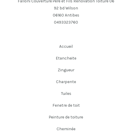
Falloni Couverture Père et Fils Renovation Toiture 06
92 bd Wilson
06160 Antibes
0493323760
Accueil
Etancheite
Zingueur
Charpente
Tuiles
Fenetre de toit
Peinture de toiture
Cheminée