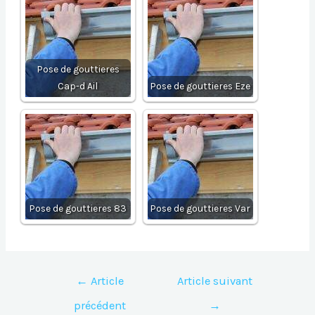
Pose de gouttieres
Cap-d Ail
Pose de gouttieres Eze
Pose de gouttieres 83
Pose de gouttieres Var
Navigation
←
Article
Article suivant
de
précédent
→
l’article