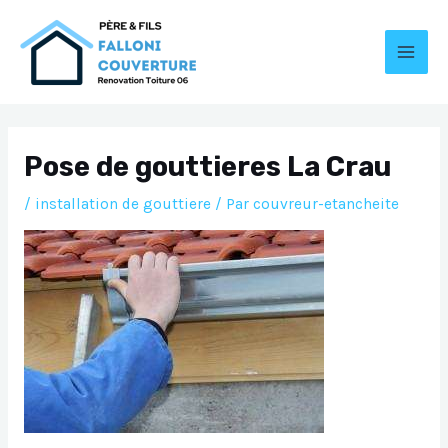
Aller
au
contenu
MAI
MEN
Pose de gouttieres La Crau
/
installation de gouttiere
/ Par
couvreur-etancheite