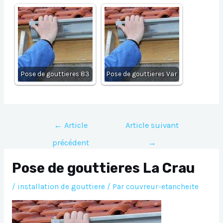
Pose de gouttieres 83
Pose de gouttieres Var
Navigation
←
Article
Article suivant
de
précédent
→
l’article
Pose de gouttieres La Crau
/
installation de gouttiere
/ Par
couvreur-etancheite