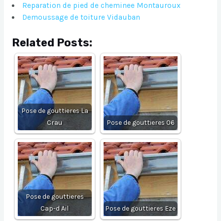
Reparation de pied de cheminee Montauroux
Demoussage de toiture Vidauban
Related Posts:
Pose de gouttieres La
Crau
Pose de gouttieres 06
Pose de gouttieres
Cap-d Ail
Pose de gouttieres Eze