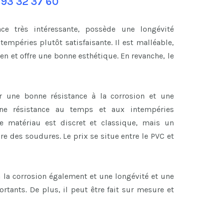
 93 32 37 60
ce très intéressante, possède une longévité
tempéries plutôt satisfaisante. Il est malléable,
 et offre une bonne esthétique. En revanche, le
r une bonne résistance à la corrosion et une
’une résistance au temps et aux intempéries
ce matériau est discret et classique, mais un
ire des soudures. Le prix se situe entre le PVC et
à la corrosion également et une longévité et une
tants. De plus, il peut être fait sur mesure et