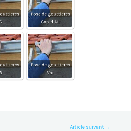
outtieres
Pose de gouttieres
6
Cap-d Ail
outtieres
Pose de gouttieres
3
Var
Article suivant
→