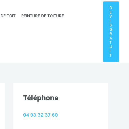
D
E
 DE TOIT
PEINTURE DE TOITURE
V
I
S
G
R
A
T
U
I
T
Téléphone
04 93 32 37 60