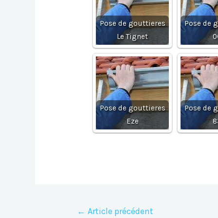
Pose de gouttieres
Pose de g
Le Tignet
0
Pose de gouttieres
Pose de g
Eze
8
Navigation
←
Article précédent