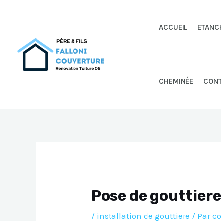
Aller
au
ACCUEIL
ETANC
contenu
CHEMINÉE
CON
Pose de gouttiere
/
installation de gouttiere
/ Par
co