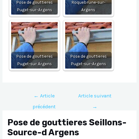
Pose de gouttieres
Roquebrune-sur-
Puget-sur-Argens
Argens
Pose de gouttieres
Pose de gouttieres
Puget-sur Argens
Puget-sur-Argens
Navigation
←
Article
Article suivant
de
précédent
→
l’article
Pose de gouttieres Seillons-
Source-d Argens