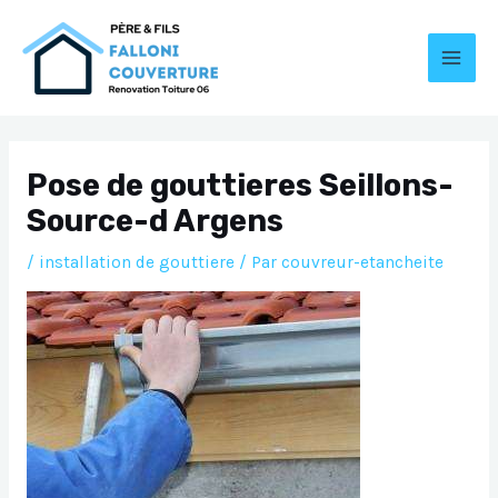
Aller
au
contenu
MAI
MEN
Pose de gouttieres Seillons-
Source-d Argens
/
installation de gouttiere
/ Par
couvreur-etancheite