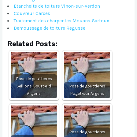
Etancheite de toiture Vinon-sur-Verdon
Couvreur Carces
Traitement des charpentes Mouans-Sartoux
Demoussage de toiture Regusse
Related Posts:
Pose de gouttieres
Seillons-Source-d
Pose de gouttieres
Argens
Puget-sur Argens
Pose de gouttieres