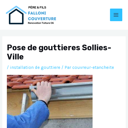
Aller
au
contenu
MAI
MEN
Pose de gouttieres Sollies-
Ville
/
installation de gouttiere
/ Par
couvreur-etancheite