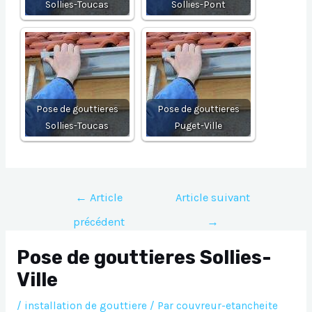
Sollies-Toucas
Sollies-Pont
Pose de gouttieres
Pose de gouttieres
Sollies-Toucas
Puget-Ville
Navigation
←
Article
Article suivant
de
précédent
→
l’article
Pose de gouttieres Sollies-
Ville
/
installation de gouttiere
/ Par
couvreur-etancheite