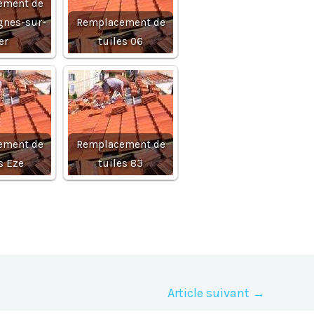
ement de
gnes-sur-
Remplacement de
er
tuiles 06
ement de
Remplacement de
s Eze
tuiles 83
Article suivant
→