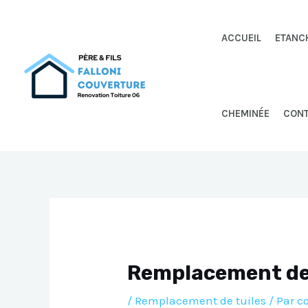
Aller
au
ACCUEIL
ETANC
contenu
CHEMINÉE
CON
Remplacement de
/
Remplacement de tuiles
/ Par
c