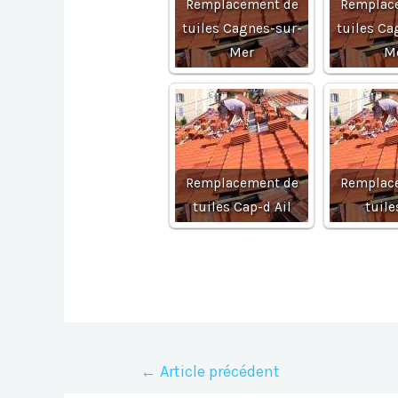
Remplacement de
Remplac
tuiles Cagnes-sur-
tuiles Ca
Mer
M
Remplacement de
Remplac
tuiles Cap-d Ail
tuile
Navigation
←
Article précédent
de