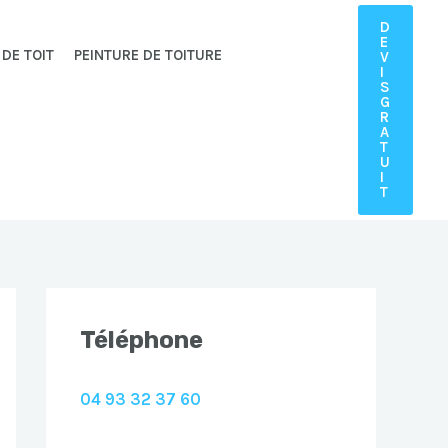
D
E
 DE TOIT
PEINTURE DE TOITURE
V
I
S
G
R
A
T
U
I
T
Téléphone
04 93 32 37 60