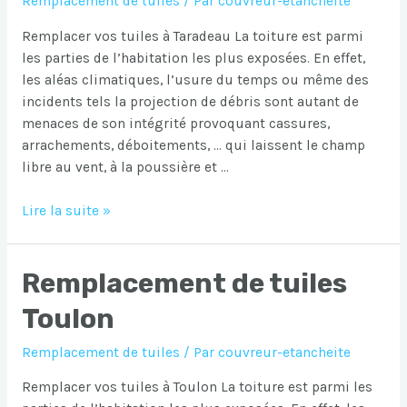
Remplacement de tuiles
/ Par
couvreur-etancheite
Remplacer vos tuiles à Taradeau La toiture est parmi
les parties de l’habitation les plus exposées. En effet,
les aléas climatiques, l’usure du temps ou même des
incidents tels la projection de débris sont autant de
menaces de son intégrité provoquant cassures,
arrachements, déboitements, … qui laissent le champ
libre au vent, à la poussière et …
Remplacement
Lire la suite »
de
tuiles
Remplacement de tuiles
Taradeau
Toulon
Remplacement de tuiles
/ Par
couvreur-etancheite
Remplacer vos tuiles à Toulon La toiture est parmi les