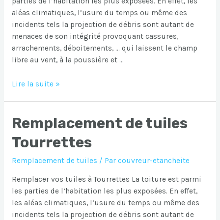
parties de l’habitation les plus exposées. En effet, les
aléas climatiques, l’usure du temps ou même des
incidents tels la projection de débris sont autant de
menaces de son intégrité provoquant cassures,
arrachements, déboitements, … qui laissent le champ
libre au vent, à la poussière et …
Remplacement
Lire la suite »
de
tuiles
Remplacement de tuiles
Toulon
Tourrettes
Remplacement de tuiles
/ Par
couvreur-etancheite
Remplacer vos tuiles à Tourrettes La toiture est parmi
les parties de l’habitation les plus exposées. En effet,
les aléas climatiques, l’usure du temps ou même des
incidents tels la projection de débris sont autant de