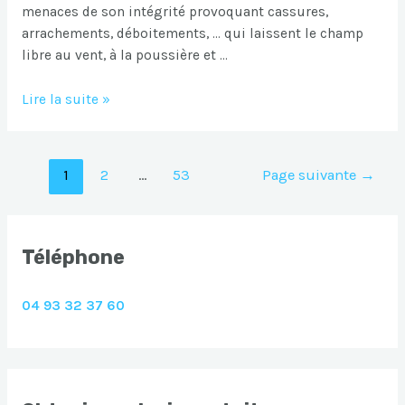
menaces de son intégrité provoquant cassures,
arrachements, déboitements, … qui laissent le champ
libre au vent, à la poussière et …
Remplacement
Lire la suite »
de
tuiles
Tourrettes
Navigation
1
2
…
53
Page suivante
→
des
articles
Téléphone
04 93 32 37 60