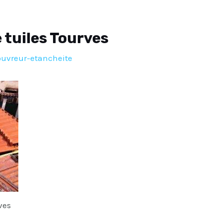
tuiles Tourves
ouvreur-etancheite
ves