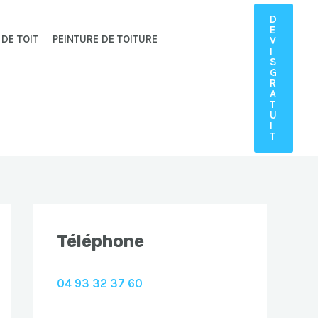
D
E
 DE TOIT
PEINTURE DE TOITURE
V
I
S
G
R
A
T
U
I
T
Téléphone
04 93 32 37 60