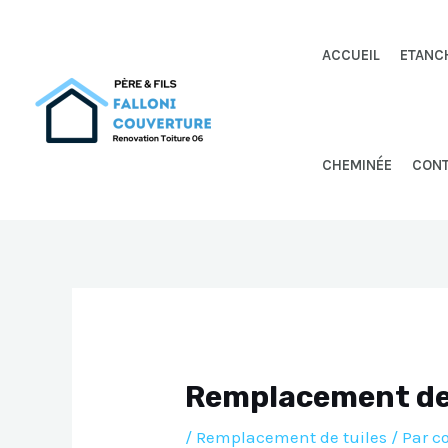
Aller
au
ACCUEIL
ETANC
contenu
CHEMINÉE
CON
Remplacement de 
/
Remplacement de tuiles
/ Par
c