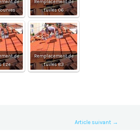
ement de
Remplacement de
Tourves
tuiles 06
ement de
Remplacement de
s Eze
tuiles 83
Article suivant
→