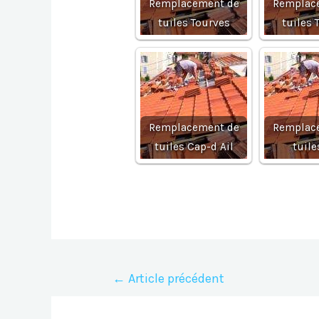
Remplacement de
Remplac
tuiles Tourves
tuiles 
Remplacement de
Remplac
tuiles Cap-d Ail
tuile
Navigation
←
Article précédent
de
l’article