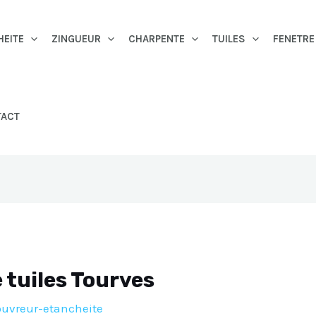
HEITE
ZINGUEUR
CHARPENTE
TUILES
FENETRE
TACT
tuiles Tourves
ouvreur-etancheite