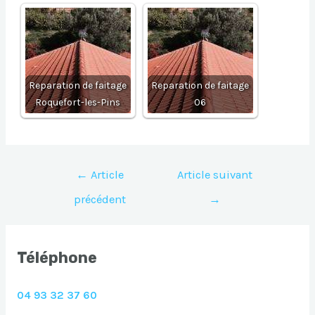
Reparation de faitage
Reparation de faitage
Roquefort-les-Pins
06
Navigation
←
Article
Article suivant
de
précédent
→
l’article
Téléphone
04 93 32 37 60