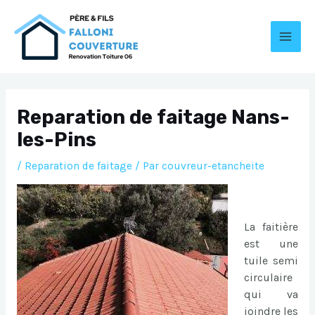
Aller
au
contenu
MAI
MEN
Reparation de faitage Nans-
les-Pins
/
Reparation de faitage
/ Par
couvreur-etancheite
La faitière
est une
tuile semi
circulaire
qui va
joindre les