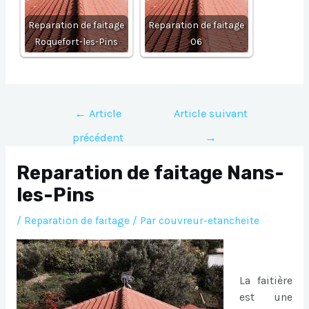
Reparation de faitage
Reparation de faitage
Roquefort-les-Pins
06
Navigation
←
Article
Article suivant
de
précédent
→
l’article
Reparation de faitage Nans-
les-Pins
/
Reparation de faitage
/ Par
couvreur-etancheite
La faitière
est une