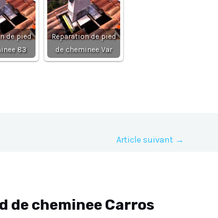
n de pied
Reparation de pied
inee 83
de cheminee Var
Article suivant
→
ed de cheminee Carros