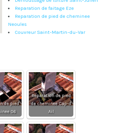
Demoussage de toiture Saint-Julien
Reparation de faitage Eze
Reparation de pied de cheminee
Neoules
Couvreur Saint-Martin-du-Var
Reparation de pied
n de pied
de cheminee Cap-d
inee 06
Ail