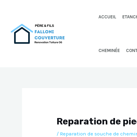
Aller
au
ACCUEIL
ETANC
contenu
CHEMINÉE
CON
Reparation de pi
/
Reparation de souche de chemi