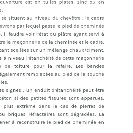
couverture est en tuiles plates, zinc ou en
e.
te se situent au niveau du chevêtre : le cadre
chevrons par lequel passe le pied de cheminée
e, il faudra voir l’état du plâtre ayant servi à
tre la maçonnerie de la cheminée et le cadre.
s étant scellées sur un mélange chaux/ciment,
re à niveau l’étanchéité de cette maçonnerie
e de toiture pour la refaire. Les bandes
 également remplacées au pied de la souche
les.
s signes : un enduit d’étanchéité peut être
ton si des petites fissures sont apparues.
a plus extrême dans le cas de pierres de
 ou briques réfractaires sont dégradées. La
ener à reconstruire le pied de cheminée en