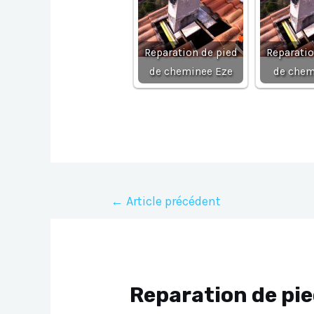
Reparation de pied
Reparatio
de cheminee Eze
de chem
Navigation
←
Article précédent
de
l’article
Reparation de pi