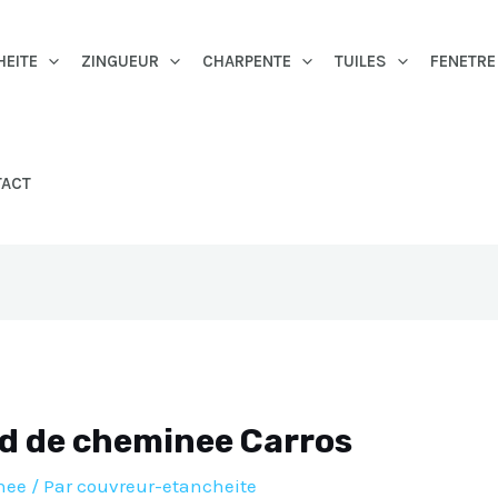
HEITE
ZINGUEUR
CHARPENTE
TUILES
FENETRE
TACT
ed de cheminee Carros
nee
/ Par
couvreur-etancheite