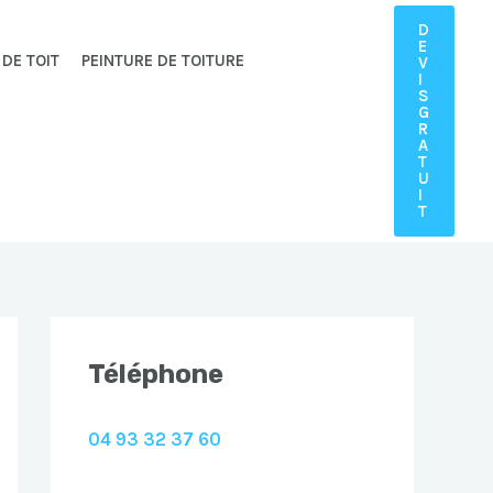
D
E
 DE TOIT
PEINTURE DE TOITURE
V
I
S
G
R
A
T
U
I
T
Téléphone
04 93 32 37 60