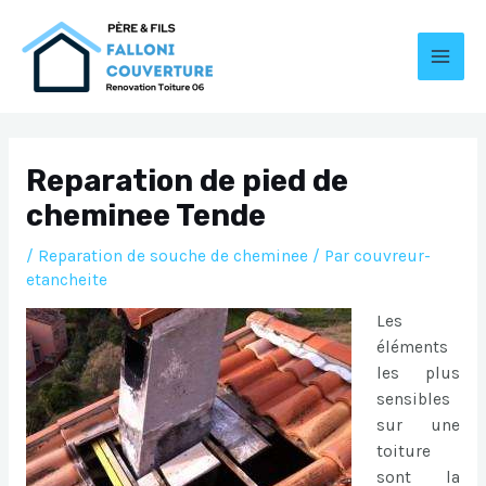
Aller
au
contenu
MAI
MEN
Reparation de pied de
cheminee Tende
/
Reparation de souche de cheminee
/ Par
couvreur-
etancheite
Les
éléments
les plus
sensibles
sur une
toiture
sont la