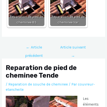
Reparation de pied de
Reparation de pied de
cheminee 83
cheminee Var
Navigation
←
Article
Article suivant
de
précédent
→
l’article
Reparation de pied de
cheminee Tende
/
Reparation de souche de cheminee
/ Par
couvreur-
etancheite
Les
éléments