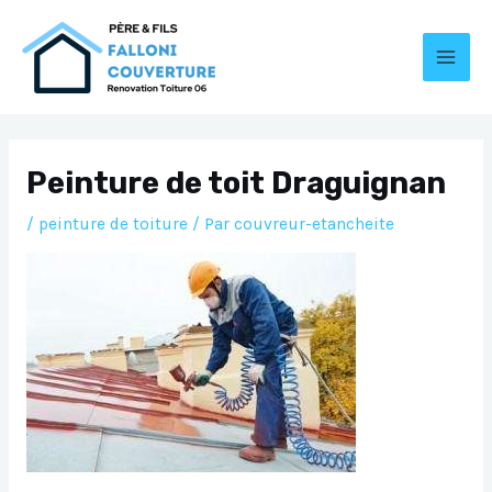
Aller
au
contenu
MAI
MEN
Peinture de toit Draguignan
/
peinture de toiture
/ Par
couvreur-etancheite