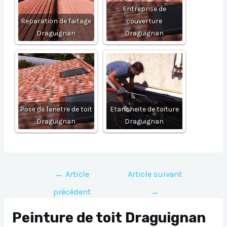
Entreprise de
Reparation de faitage
couverture
Draguignan
Draguignan
Pose de fenetre de toit
Etancheite de toiture
Draguignan
Draguignan
Navigation
←
Article
Article suivant
de
précédent
→
l’article
Peinture de toit Draguignan