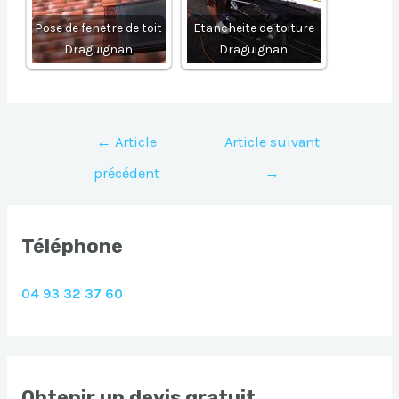
Pose de fenetre de toit
Etancheite de toiture
Draguignan
Draguignan
Navigation
←
Article
Article suivant
de
précédent
→
l’article
Téléphone
04 93 32 37 60
Obtenir un devis gratuit