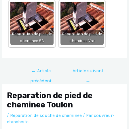
Reparation de pied de
Reparation de pied de
cheminee 83
cheminee Var
Navigation
←
Article
Article suivant
de
précédent
→
l’article
Reparation de pied de
cheminee Toulon
/
Reparation de souche de cheminee
/ Par
couvreur-
etancheite