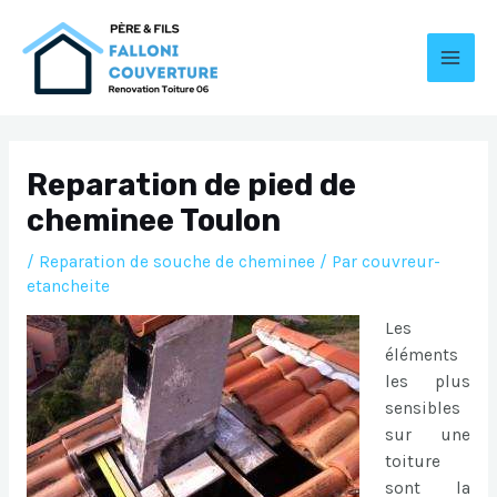
Aller
au
contenu
MAI
MEN
Reparation de pied de
cheminee Toulon
/
Reparation de souche de cheminee
/ Par
couvreur-
etancheite
Les
éléments
les plus
sensibles
sur une
toiture
sont la