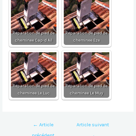
Reparation de pied de
Reparation de pied de
cheminee Cap-d Ail
cheminee Eze
Reparation de pied de
Reparation de pied de
cheminee Le Luc
cheminee Le Muy
Navigation
←
Article
Article suivant
de
précédent
→