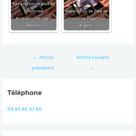
Reparation de pied de
cheminee
Reparation de pied de
Roquebrune-Cap-
cheminee Puget-sur
Martin
Argens
Navigation
←
Article
Article suivant
de
précédent
→
l’article
Téléphone
04 93 32 37 60