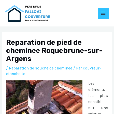
Aller
au
contenu
MAI
MEN
Reparation de pied de
cheminee Roquebrune-sur-
Argens
/
Reparation de souche de cheminee
/ Par
couvreur-
etancheite
Les
éléments
les plus
sensibles
sur une