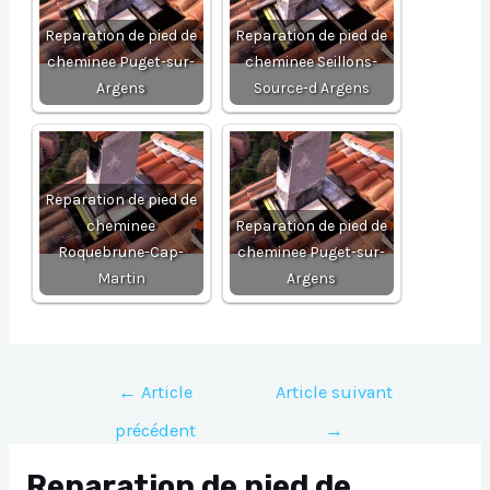
Reparation de pied de
Reparation de pied de
cheminee Puget-sur-
cheminee Seillons-
Argens
Source-d Argens
Reparation de pied de
cheminee
Reparation de pied de
Roquebrune-Cap-
cheminee Puget-sur-
Martin
Argens
Navigation
←
Article
Article suivant
de
précédent
→
l’article
Reparation de pied de