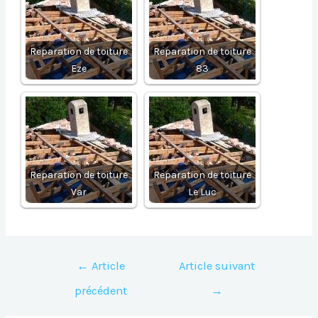
Reparation de toiture
Reparation de toiture
Eze
83
Reparation de toiture
Reparation de toiture
Var
Le Luc
Navigation
←
Article
Article suivant
de
précédent
→
l’article