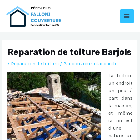
Aller
au
contenu
MAI
MEN
Reparation de toiture Barjols
/
Reparation de toiture
/ Par
couvreur-etancheite
La toiture
un endroit
un peu à
part dans
la maison,
et même
si on est
d’une
nature un