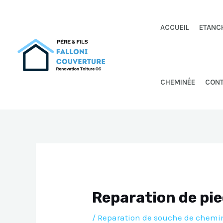
Aller
au
ACCUEIL
ETANC
contenu
CHEMINÉE
CON
Reparation de pie
/
Reparation de souche de chemi