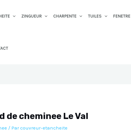
HEITE
ZINGUEUR
CHARPENTE
TUILES
FENETRE
TACT
d de cheminee Le Val
nee
/ Par
couvreur-etancheite