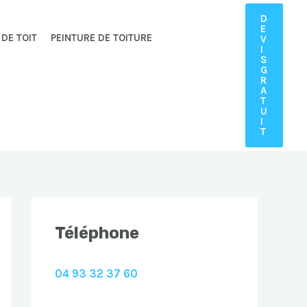
D
E
 DE TOIT
PEINTURE DE TOITURE
V
I
S
G
R
A
T
U
I
T
Téléphone
04 93 32 37 60