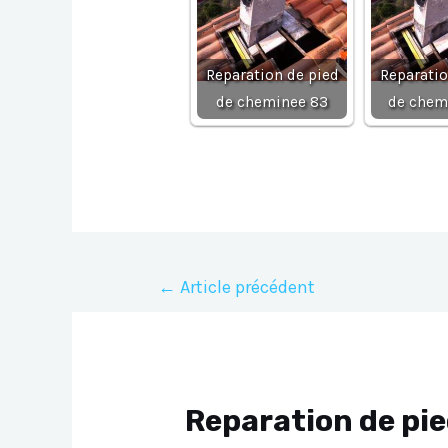
Reparation de pied
Reparatio
de cheminee 83
de chem
Navigation
←
Article précédent
de
l’article
Reparation de pie