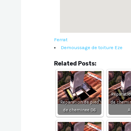
Ferrat
Demoussage de toiture Eze
Related Posts:
Reparatio
Reparation de pied
de chemi
de cheminee 06
A