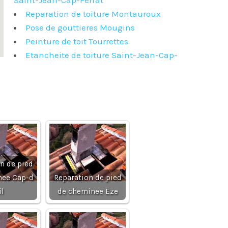
Saint-Jean-Cap-Ferrat
Reparation de toiture Montauroux
Pose de gouttieres Mougins
Peinture de toit Tourrettes
Etancheite de toiture Saint-Jean-Cap-
n de pied
nee Cap-d
Reparation de pied
il
de cheminee Eze