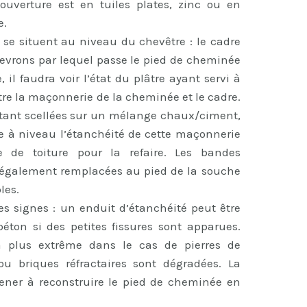
couverture est en tuiles plates, zinc ou en
e.
te se situent au niveau du chevêtre : le cadre
chevrons par lequel passe le pied de cheminée
e, il faudra voir l’état du plâtre ayant servi à
tre la maçonnerie de la cheminée et le cadre.
s étant scellées sur un mélange chaux/ciment,
re à niveau l’étanchéité de cette maçonnerie
e de toiture pour la refaire. Les bandes
 également remplacées au pied de la souche
les.
s signes : un enduit d’étanchéité peut être
ton si des petites fissures sont apparues.
a plus extrême dans le cas de pierres de
 ou briques réfractaires sont dégradées. La
ener à reconstruire le pied de cheminée en