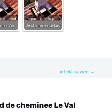
n de pied
Reparation de pied
inee Var
de cheminee Le Luc
Article suivant
→
d de cheminee Le Val